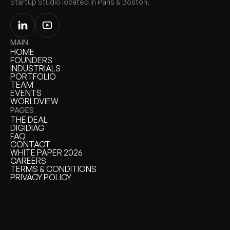
Startup Studio located in Paris & Boston.
MAIN
HOME
HOME
FOUNDERS
FOUNDERS
INDUSTRIALS
INDUSTRIALS
PORTFOLIO
PORTFOLIO
TEAM
TEAM
EVENTS
EVENTS
WORLDVIEW
WORLDVIEW
PAGES
THE DEAL
THE DEAL
DIGIDIAG
DIGIDIAG
FAQ
FAQ
CONTACT
CONTACT
WHITE PAPER 2026
WHITE PAPER
CAREERS
CAREERS
TERMS & CONDITIONS
TERMS & CONDITIONS
PRIVACY POLICY
PRIVACY POLICY