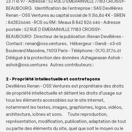
23 71 16 97 - Adresse : 52 RUE D'EMERAINVILLE 77183 CROISSY-
BEAUBOURG. Identification de l'entreprise : SAS Devillières
Renan - OSS Ventures au capital social de 11 316,86 €€ - SIREN
: 842826646 - RCS ou RM : Meaux B 842 826 646 - Adresse
postale : 52 RUE D EMERAINVILLE 77183 CROISSY-
BEAUBOURG Directeur de la publication :Renan Devillières -
Contact : renan@oss.ventures. Hébergeur : Gandi - 63-65
Boulevard Masséna, 75013 Paris - Téléphone : 01.70.37.76.61
Délégué à la protection des données :Azhagarasan Ashok -
ashok@oss.ventures Autres contributeurs :
2 - Propriété intellectuelle et contrefaçons
Devillières Renan - OSS Ventures est propriétaire des droits
de propriété intellectuelle et détient les droits d’usage sur
tous les éléments accessibles sur le site internet,
notamment les textes, images, graphismes, logos, vidéos,
architecture, icônes et sons. Toute reproduction,
représentation, modification, publication, adaptation de tout
ou partie des éléments du site, quel que soit le moyen ou le