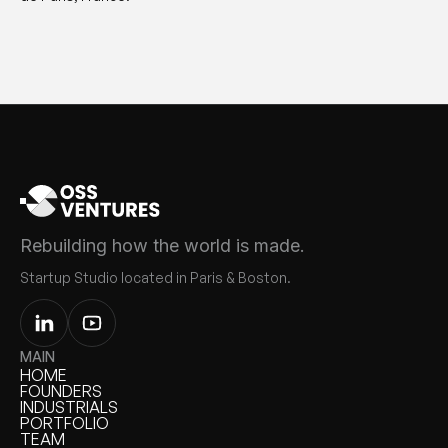
Rebuilding how the world is made.
Startup Studio located in Paris & Boston.
MAIN
HOME
HOME
FOUNDERS
FOUNDERS
INDUSTRIALS
INDUSTRIALS
PORTFOLIO
PORTFOLIO
TEAM