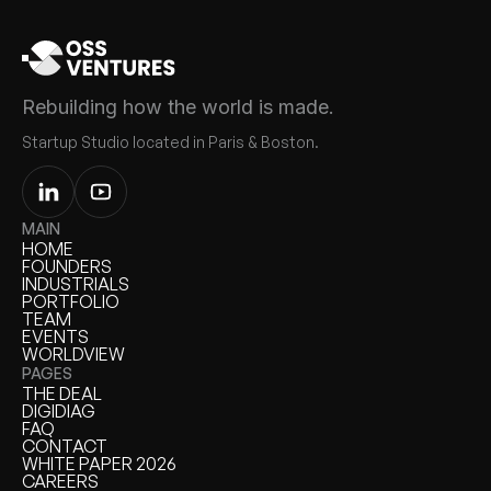
Rebuilding how the world is made.
Startup Studio located in Paris & Boston.
MAIN
HOME
HOME
FOUNDERS
FOUNDERS
INDUSTRIALS
INDUSTRIALS
PORTFOLIO
PORTFOLIO
TEAM
TEAM
EVENTS
EVENTS
WORLDVIEW
WORLDVIEW
PAGES
THE DEAL
THE DEAL
DIGIDIAG
DIGIDIAG
FAQ
FAQ
CONTACT
CONTACT
WHITE PAPER 2026
WHITE PAPER
CAREERS