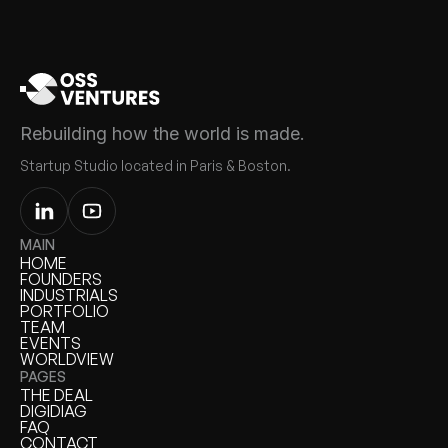
Rebuilding how the world is made.
Startup Studio located in Paris & Boston.
MAIN
HOME
HOME
FOUNDERS
FOUNDERS
INDUSTRIALS
INDUSTRIALS
PORTFOLIO
PORTFOLIO
TEAM
TEAM
EVENTS
EVENTS
WORLDVIEW
WORLDVIEW
PAGES
THE DEAL
THE DEAL
DIGIDIAG
DIGIDIAG
FAQ
FAQ
CONTACT